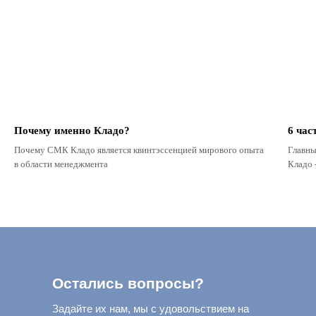
Почему именно Кладо?
6 час
Почему СМК Кладо является квинтэссенцией мирового опыта
Главны
в области менеджмента
Кладо 
Остались вопросы?
Задайте их нам, мы с удовольствием на