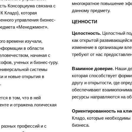
многократное повышение эф
сть Консорциума связана с
данному предмету.
К Кладо), которая
енного управления бизнес-
ЦЕННОСТИ
редмета «Менеджмент».
Целостность.
Целостный под
как открытой развивающейся 
го времени изучали,
изменение в организации вле
нформации в области
требуют от нас предоставлен
еловечеством, начиная с
офов, ученых и бизнес-гуру.
Взаимное доверие.
Наши де
универсальной системы
которая способствует форми
и и новые открытия в
другу и открытости, где оп
.
обеспечивают взаимопонима
ресурсы направляются на об
ся в том, что в ней
нте и отражена логическая
Ориентированность на кли
Кладо, которые необходимы 
бизнеса.
 разных профессий и с