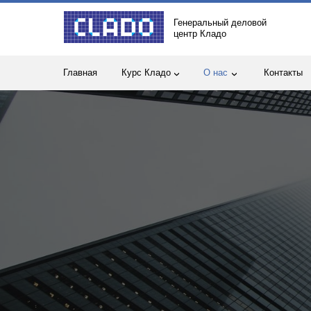
Генеральный деловой
центр Кладо
Главная
Курс Кладо
О нас
Контакты
›
›