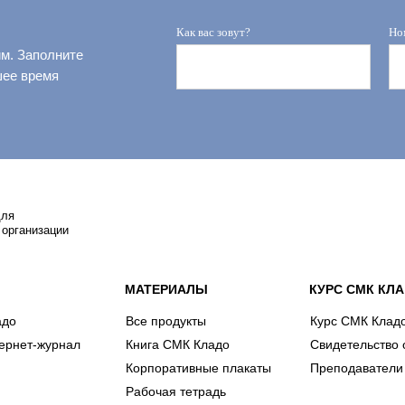
Как вас зовут?
Но
им. Заполните
шее время
для
 организации
МАТЕРИАЛЫ
КУРС СМК КЛ
адо
Все продукты
Курс СМК Клад
ернет-журнал
Книга СМК Кладо
Свидетельство 
Корпоративные плакаты
Преподаватели
Рабочая тетрадь