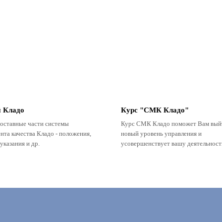
й Кладо
Курс "СМК Кладо"
составные части системы
Курс СМК Кладо поможет Вам вый
та качества Кладо - положения,
новый уровень управления и
указания и др.
усовершенствует вашу деятельност