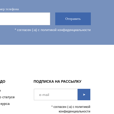
мер телефона
Отправить
* согласен (-а) с политикой конфиденциальности
АДО
ПОДПИСКА НА РАССЫЛКУ
о
➤
о статусе
 курса
* согласен (-а) с политикой
конфиденциальности