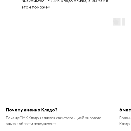
Знакомьтесь с СМК Кладо ближе, а мы Вам в
этом поможем!
Почему именно Кладо?
6 ча
Почему СМК Кладо является квинтэссенцией мирового
Главны
опыта в области менеджмента
Кладо 